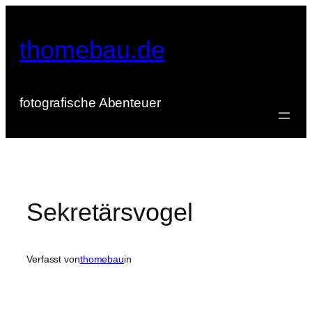
Zum
Inhalt
thomebau.de
springen
fotografische Abenteuer
Sekretärsvogel
Verfasst von
thomebau
in