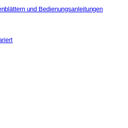
enblättern und Bedienungsanleitungen
riert
I